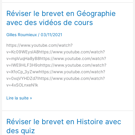
Réviser le brevet en Géographie
Réviser
le
avec des vidéos de cours
brevet
en
Gilles Roumieux
/
03/11/2021
Géographie
avec
https://www.youtube.com/watch?
des
v=Kc09WEysIA8https://www.youtube.com/watch?
vidéos
v=mpVuqHa8yB8https://www.youtube.com/watch?
de
v=IWE9HLF3H9ohttps://www.youtube.com/watch?
cours
v=XfoCp_3yZwwhttps://www.youtube.com/watch?
v=0xqVYHDZd7Ihttps://www.youtube.com/watch?
v=4xSOLnxeN1k
Lire la suite »
Réviser le brevet en Histoire avec
Réviser
le
des quiz
brevet