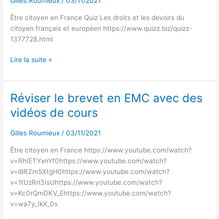
Gilles Roumieux
/
03/11/2021
EMC
avec
Être citoyen en France Quiz Les droits et les devoirs du
des
citoyen français et européen https://www.quizz.biz/quizz-
quiz
1377728.html
Lire la suite »
Réviser le brevet en EMC avec des
Réviser
le
vidéos de cours
brevet
en
Gilles Roumieux
/
03/11/2021
EMC
avec
Être citoyen en France https://www.youtube.com/watch?
des
v=RhIETYxnYf0https://www.youtube.com/watch?
vidéos
v=l8RZm5XtgH0https://www.youtube.com/watch?
de
v=1tUzRrl3IsUhttps://www.youtube.com/watch?
cours
v=Kc0rQmDKV_Ehttps://www.youtube.com/watch?
v=wa7y_IkX_0s