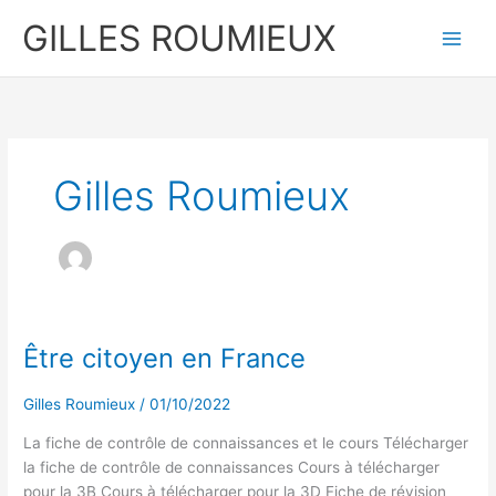
Aller
GILLES ROUMIEUX
au
contenu
Gilles Roumieux
Être citoyen en France
Être
citoyen
en
Gilles Roumieux
/
01/10/2022
France
La fiche de contrôle de connaissances et le cours Télécharger
la fiche de contrôle de connaissances Cours à télécharger
pour la 3B Cours à télécharger pour la 3D Fiche de révision