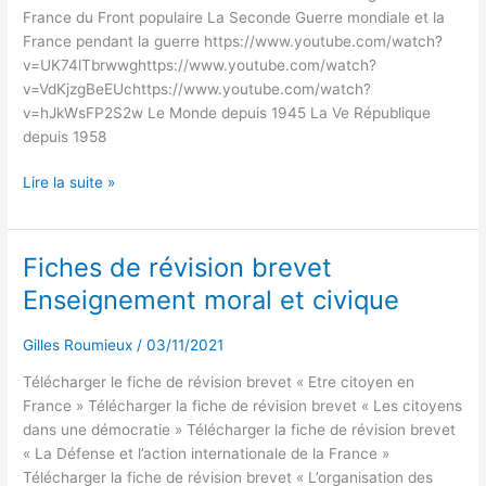
des
France du Front populaire La Seconde Guerre mondiale et la
vidéos
France pendant la guerre https://www.youtube.com/watch?
de
v=UK74lTbrwwghttps://www.youtube.com/watch?
cours
v=VdKjzgBeEUchttps://www.youtube.com/watch?
v=hJkWsFP2S2w Le Monde depuis 1945 La Ve République
depuis 1958
Lire la suite »
Fiches de révision brevet
Fiches
de
Enseignement moral et civique
révision
brevet
Gilles Roumieux
/
03/11/2021
Enseignement
moral
Télécharger le fiche de révision brevet « Etre citoyen en
et
France » Télécharger la fiche de révision brevet « Les citoyens
civique
dans une démocratie » Télécharger la fiche de révision brevet
« La Défense et l’action internationale de la France »
Télécharger la fiche de révision brevet « L’organisation des