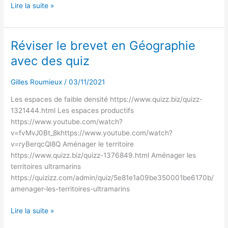
Lire la suite »
Réviser le brevet en Géographie
Réviser
le
avec des quiz
brevet
en
Gilles Roumieux
/
03/11/2021
Géographie
avec
Les espaces de faible densité https://www.quizz.biz/quizz-
des
1321444.html Les espaces productifs
quiz
https://www.youtube.com/watch?
v=fvMvJ0Bt_8khttps://www.youtube.com/watch?
v=ryBerqcQl8Q Aménager le territoire
https://www.quizz.biz/quizz-1376849.html Aménager les
territoires ultramarins
https://quizizz.com/admin/quiz/5e81e1a09be350001be6170b/
amenager-les-territoires-ultramarins
Lire la suite »