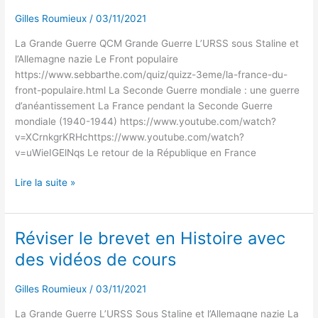
en
Gilles Roumieux
/
03/11/2021
Histoire
avec
La Grande Guerre QCM Grande Guerre L’URSS sous Staline et
des
l’Allemagne nazie Le Front populaire
quiz
https://www.sebbarthe.com/quiz/quizz-3eme/la-france-du-
front-populaire.html La Seconde Guerre mondiale : une guerre
d’anéantissement La France pendant la Seconde Guerre
mondiale (1940-1944) https://www.youtube.com/watch?
v=XCrnkgrKRHchttps://www.youtube.com/watch?
v=uWieIGElNqs Le retour de la République en France
Lire la suite »
Réviser le brevet en Histoire avec
Réviser
le
des vidéos de cours
brevet
en
Gilles Roumieux
/
03/11/2021
Histoire
avec
La Grande Guerre L’URSS Sous Staline et l’Allemagne nazie La