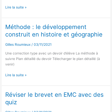
Lire la suite »
Méthode : le développement
Méthode
:
construit en histoire et géographie
le
développement
Gilles Roumieux
/
03/11/2021
construit
en
Une correction type avec un devoir d’élève La méthode à
histoire
suivre Plan détaillé du devoir Télecharger le plan détaillé (à
et
venir)
géographie
Lire la suite »
Réviser le brevet en EMC avec des
Réviser
le
quiz
brevet
en