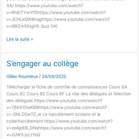
(IA) https://www.youtube.com/watch?
v=RhIETYxnYf0https://www.youtube.com/watch?
v=JCHLkQW8nqghttps://www.youtube.com/watch?
v=l8RZm5XtgH0 Quiz (IA)
Lire la suite »
S’engager au collège
S’engager
au
collège
Gilles Roumieux
/
24/09/2022
Télécharger la fiche de contrôle de connaissances Cours 6A
Cours 6C Cours 6E Cours 6F Le rôle des délégués et l’élection
des délégués https://www.youtube.com/watch?
v=7jNrX10wKB8https://www.youtube.com/watch?
v=-5NLOSw7Z_w Le harcèlement scolaire et le
cyberharcèlement https://www.youtube.com/watch?
v=zeAjp6B_DNshttps://www.youtube.com/watch?
v=zUW3JyLtYsQ