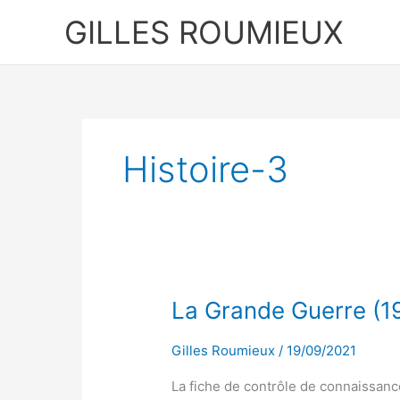
Aller
GILLES ROUMIEUX
au
contenu
Histoire-3
La
La Grande Guerre (1
Grande
Guerre
Gilles Roumieux
/
19/09/2021
(1914-
La fiche de contrôle de connaissanc
1918)